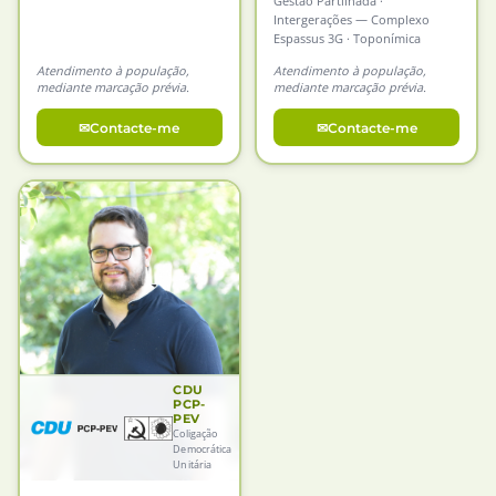
Gestão Partilhada ·
Intergerações — Complexo
Espassus 3G · Toponímica
Atendimento à população,
Atendimento à população,
mediante marcação prévia.
mediante marcação prévia.
Contacte-me
Contacte-me
CDU
PCP-
PEV
Coligação
Democrática
Unitária