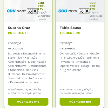
CDU
CDU
PCP-
PCP-
PEV
PEV
Coligação
Coligação
Democrática
Democrática
Unitária
Unitária
Susana Cruz
Fábio Sousa
PRESIDENTE
TESOUREIRO
Psicóloga
Psicólogo
PELOUROS
PELOUROS
Estratégia e Desenvolvimento
Comunicação · Cultura · Gestão
Sustentável · Habitação ·
Financeira e Gestão Patrimonial
Administração · Modernização
· Inventário · Ambiente e
Administrativa · Licenciamento
Espaços Verdes · Espaço Público
e Urbanismo · Recursos
e Higiene Urbana
Humanos · Desenvolvimento
Social · Movimento Associativo
e Desenvolvimento Local
Atendimento à população,
Atendimento à população,
mediante marcação prévia.
mediante marcação prévia.
Contacte-me
Contacte-me