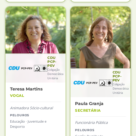
CDU
PCP-
PEV
Coligação
CDU
Democrática
PCP-
Unitária
PEV
Coligação
Teresa Martins
Democrática
Unitária
VOGAL
Paula Granja
Animadora Sócio-cultural
SECRETÁRIA
PELOUROS
Educação · Juventude e
Funcionária Pública
Desporto
PELOUROS