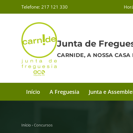
Telefone: 217 121 330
Horá
Junta de Fregues
CARNIDE, A NOSSA CASA 
Início
A Freguesia
Junta e Assemble
Início
› Concursos