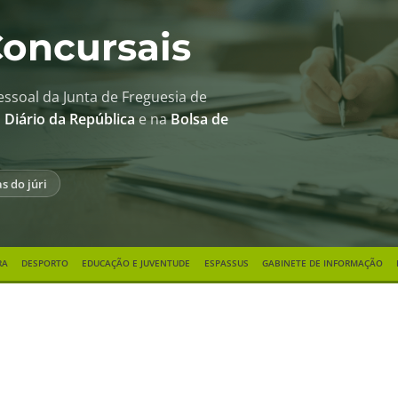
oncursais
ssoal da Junta de Freguesia de
o
Diário da República
e na
Bolsa de
as do júri
RA
DESPORTO
EDUCAÇÃO E JUVENTUDE
ESPASSUS
GABINETE DE INFORMAÇÃO