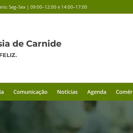
rio: Seg–Sex | 09:00–12:00 e 14:00–17:00
ia de Carnide
FELIZ.
ia
Comunicação
Notícias
Agenda
Comérc